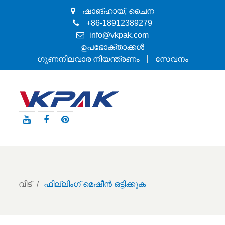
ഷാങ്ഹായ്, ചൈന
+86-18912389279
info@vkpak.com
ഉപഭോക്താക്കൾ
ഗുണനിലവാര നിയന്ത്രണം
സേവനം
Youtube
ഫേസ്ബുക്ക്
Pinterest
വീട്
ഫില്ലിംഗ് മെഷീൻ ഒട്ടിക്കുക