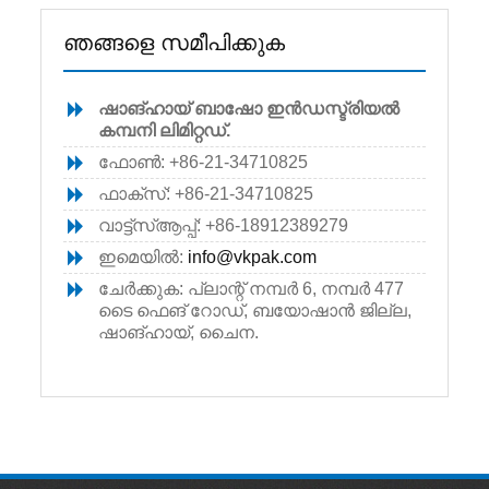
ഞങ്ങളെ സമീപിക്കുക
ഷാങ്ഹായ് ബാഷോ ഇൻഡസ്ട്രിയൽ
കമ്പനി ലിമിറ്റഡ്.
ഫോൺ: +86-21-34710825
ഫാക്സ്: +86-21-34710825
വാട്ട്‌സ്ആപ്പ്: +86-18912389279
ഇമെയിൽ:
info@vkpak.com
ചേർക്കുക: പ്ലാന്റ് നമ്പർ 6, നമ്പർ 477
ടൈ ഫെങ് റോഡ്, ബയോഷാൻ ജില്ല,
ഷാങ്ഹായ്, ചൈന.