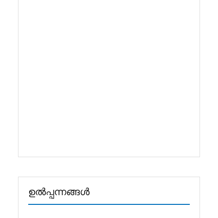
പ്ലാസ്റ്റിക് കുപ്പികൾക്കും വിവിധ
വസ്തുക്കൾ നിർമ്മിച്ച ഗ്ലാസ്
ബോട്ടിലുകൾക്കുമായി കണ്ണ് തുള്ളി
നിറയ്ക്കുന്നതിനാണ് യന്ത്രം
പ്രധാനമായും പ്രയോഗിക്കുന്നത്. ഇത്
സ്ഥാനം പിടിക്കുകയും തൊപ്പി ഇടുകയും
കോർക്ക് ഇടുകയും ചെയ്യുക
കോസൈൻ ആക്സിലറേഷൻ ക്യാം
ഡ്രൈവ് ക്യാപ്-ക്ലാമ്പിംഗ്
സ്റ്റേഷനുകളാക്കുന്നു ...
കൂടുതല് വായിക്കുക
ഉൽപ്പന്നങ്ങൾ