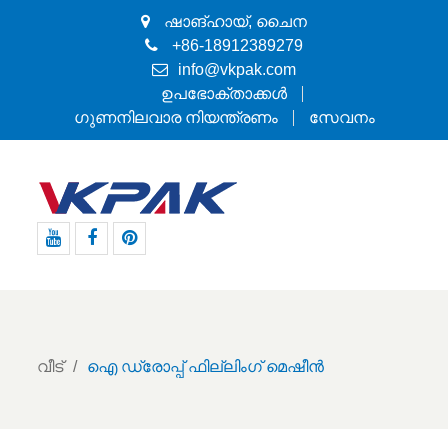
ഷാങ്ഹായ്, ചൈന
+86-18912389279
info@vkpak.com
ഉപഭോക്താക്കൾ
ഗുണനിലവാര നിയന്ത്രണം
സേവനം
Youtube
ഫേസ്ബുക്ക്
Pinterest
വീട്
ഐ ഡ്രോപ്പ് ഫില്ലിംഗ് മെഷീൻ